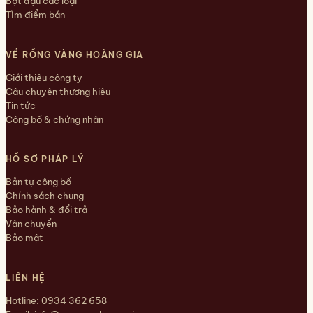
Bột đậu các loại
Tìm điểm bán
VỀ RỒNG VÀNG HOÀNG GIA
Giới thiệu công ty
Câu chuyện thương hiệu
Tin tức
Công bố & chứng nhận
HỒ SƠ PHÁP LÝ
Bản tự công bố
Chính sách chung
Bảo hành & đổi trả
Vận chuyển
Bảo mật
LIÊN HỆ
Hotline:
0934 362 658