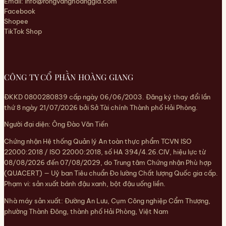
Email:
info@rongvanghoanggia.com
Facebook
Shopee
TikTok Shop
CÔNG TY CỔ PHẦN HOÀNG GIANG
ĐKKD 0800280839 cấp ngày 06/06/2003. Đăng ký thay đổi lần
thứ 8 ngày 21/07/2026 bởi Sở Tài chính Thành phố Hải Phòng.
Người đại diện: Ông Đào Văn Tiến
Chứng nhận Hệ thống Quản lý An toàn thực phẩm TCVN ISO
22000:2018 / ISO 22000:2018, số HA 394/4.26.CIV, hiệu lực từ
08/08/2026 đến 07/08/2029, do Trung tâm Chứng nhận Phù hợp
(QUACERT) — Uỷ ban Tiêu chuẩn Đo lường Chất lượng Quốc gia cấp.
Phạm vi: sản xuất bánh đậu xanh, bột đậu uống liền.
Nhà máy sản xuất: Đường An Lưu, Cụm Công nghiệp Cẩm Thượng,
phường Thành Đông, thành phố Hải Phòng, Việt Nam