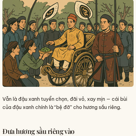
Vẫn là đậu xanh tuyển chọn, đãi vỏ, xay mịn — cái bùi
của đậu xanh chính là “bệ đỡ” cho hương sầu riêng.
Đưa hương sầu riêng vào