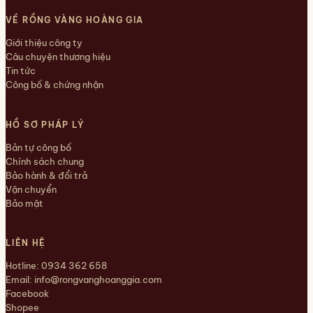
VỀ RỒNG VÀNG HOÀNG GIA
Giới thiệu công ty
Câu chuyện thương hiệu
Tin tức
Công bố & chứng nhận
HỒ SƠ PHÁP LÝ
Bản tự công bố
Chính sách chung
Bảo hành & đổi trả
Vận chuyển
Bảo mật
LIÊN HỆ
Hotline:
0934 362 658
Email:
info@rongvanghoanggia.com
Facebook
Shopee