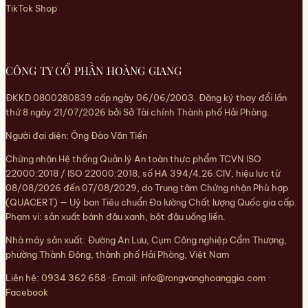
TikTok Shop
CÔNG TY CỔ PHẦN HOÀNG GIANG
ĐKKD 0800280839 cấp ngày 06/06/2003. Đăng ký thay đổi lần
thứ 8 ngày 21/07/2026 bởi Sở Tài chính Thành phố Hải Phòng.
Người đại diện: Ông Đào Văn Tiến
Chứng nhận Hệ thống Quản lý An toàn thực phẩm TCVN ISO
22000:2018 / ISO 22000:2018, số HA 394/4.26.CIV, hiệu lực từ
08/08/2026 đến 07/08/2029, do Trung tâm Chứng nhận Phù hợp
(QUACERT) — Uỷ ban Tiêu chuẩn Đo lường Chất lượng Quốc gia cấp.
Phạm vi: sản xuất bánh đậu xanh, bột đậu uống liền.
Nhà máy sản xuất: Đường An Lưu, Cụm Công nghiệp Cẩm Thượng,
phường Thành Đông, thành phố Hải Phòng, Việt Nam
Liên hệ:
0934 362 658
· Email:
info@rongvanghoanggia.com
·
Facebook