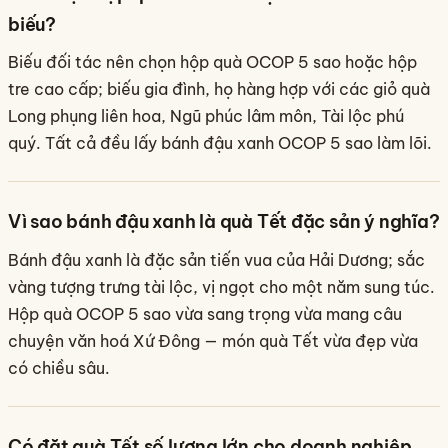
biếu?
Biếu đối tác nên chọn hộp quà OCOP 5 sao hoặc hộp
tre cao cấp; biếu gia đình, họ hàng hợp với các giỏ quà
Long phụng liên hoa, Ngũ phúc lâm môn, Tài lộc phú
quý. Tất cả đều lấy bánh đậu xanh OCOP 5 sao làm lõi.
Vì sao bánh đậu xanh là quà Tết đặc sản ý nghĩa?
Bánh đậu xanh là đặc sản tiến vua của Hải Dương; sắc
vàng tượng trưng tài lộc, vị ngọt cho một năm sung túc.
Hộp quà OCOP 5 sao vừa sang trọng vừa mang câu
chuyện văn hoá Xứ Đông — món quà Tết vừa đẹp vừa
có chiều sâu.
Có đặt quà Tết số lượng lớn cho doanh nghiệp