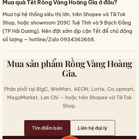
Mua quà Tết Rồng Vàng Hoàng Gia ở đâu?
Mua tại hệ thống siêu thị lớn, trên Shopee và TikTok
Shop, hoặc showroom 209C Tuệ Tĩnh và 9 Bạch Đằng
(TP Hải Dương). Nên đặt sớm dịp cận Tết để chủ động
số lượng — hotline/Zalo 0934362658.
Mua sản phẩm Rồng Vàng Hoàng
Gia.
Phân phối tại BigC, WinMart, AEON, Lotte, Co.opmart,
MegaMarket, Lan Chi — hoặc trên Shopee và TikTok
Shop.
Tìm điểm bán
Liên hệ đại lý